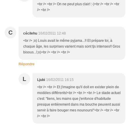
<br /> <br /> On ne peut plus clair! :-)<br /> <br /> <br
/> <br />
C
cécilehu
16/02/2011 12:48
<br /> ;o) Louis avait le même pyjama...!! Et prépare toi, à
chaque âge, les surprises varient mais sont tjs intenses!! Gros
bisous...!;o)<br /> <br /> <br />
Répondre
L
Ljubi
16/02/2011 16:15
<br /> <br /> Et j'imagine qu'il doit en exister plein de
modèles différents!<br /> <br /> <br /> Le stade actuel
c'est: "tiens, les mains que j'enfonce d'habitude
presque entièrement dans ma bouche peuvent aussi
servir à faire bouger mes nounours!"<br /> <br /> <br
/> <br />