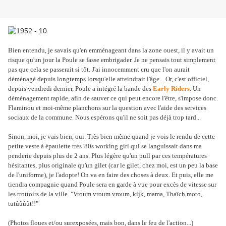
Bien entendu, je savais qu'en emménageant dans la zone ouest, il y avait un
risque qu'un jour la Poule se fasse embrigader. Je ne pensais tout simplement
pas que cela se passerait si tôt. J'ai innocemment cru que l'on aurait
déménagé depuis longtemps lorsqu'elle atteindrait l'âge... Or, c'est officiel,
depuis vendredi dernier, Poule a intégré la bande des
Early Riders
. Un
déménagement rapide, afin de sauver ce qui peut encore l'être, s'impose donc.
Flaminou et moi-même planchons sur la question avec l'aide des services
sociaux de la commune. Nous espérons qu'il ne soit pas déjà trop tard...
Sinon, moi, je vais bien, oui. Très bien même quand je vois le rendu de cette
petite veste à épaulette très '80s working girl qui se languissait dans ma
penderie depuis plus de 2 ans. Plus légère qu'un pull par ces températures
hésitantes, plus originale qu'un gilet (car le gilet, chez moi, est un peu la base
de l'uniforme), je l'adopte! On va en faire des choses à deux. Et puis, elle me
tiendra compagnie quand Poule sera en garde à vue pour excès de vitesse sur
les trottoirs de la ville. "Vroum vroum vroum, kijk, mama, Thaïch moto,
tutûûûût!!"
(Photos floues et/ou surexposées, mais bon, dans le feu de l'action...)