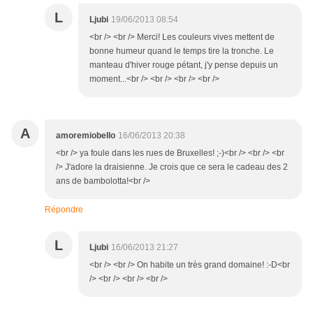
L
Ljubi
19/06/2013 08:54
<br /> <br /> Merci! Les couleurs vives mettent de
bonne humeur quand le temps tire la tronche. Le
manteau d'hiver rouge pétant, j'y pense depuis un
moment...<br /> <br /> <br /> <br />
A
amoremiobello
16/06/2013 20:38
<br /> ya foule dans les rues de Bruxelles! ;-)<br /> <br /> <br
/> J'adore la draisienne. Je crois que ce sera le cadeau des 2
ans de bambolotta!<br />
Répondre
L
Ljubi
16/06/2013 21:27
<br /> <br /> On habite un très grand domaine! :-D<br
/> <br /> <br /> <br />