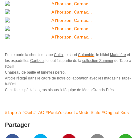
Poule porte la chemise-cape
Calin
, le short
Colombie
, le bikini
Marinière
et
les espadrilles
Caribou
, le tout fait partie de la
collection Summer
de Tape-à-
l'Oeil!
Chapeau de paille et lunettes perso.
Article rédigé dans le cadre de notre collaboration avec les magasins Tape-
à-l'Oeil.
Clin d'oeil spécial et gros bisous à l'équipe de Mons Grands-Prés.
#Tape-à-l'Oeil
#TAO
#Poule's closet
#Mode
#Life
#Original Kids
Partager