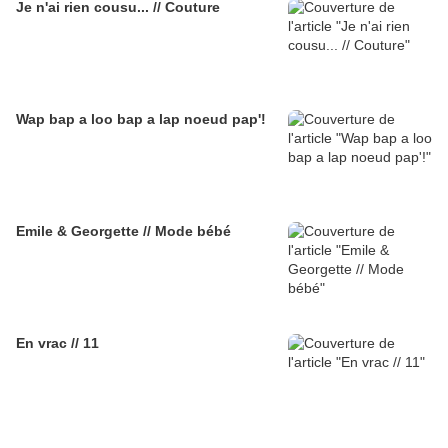
Je n'ai rien cousu... // Couture
Wap bap a loo bap a lap noeud pap'!
Emile & Georgette // Mode bébé
En vrac // 11