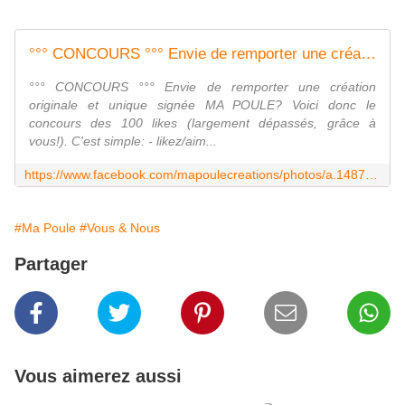
°°° CONCOURS °°° Envie de remporter une création
°°° CONCOURS °°° Envie de remporter une création
originale et unique signée MA POULE? Voici donc le
concours des 100 likes (largement dépassés, grâce à
vous!). C'est simple: - likez/aim...
https://www.facebook.com/mapoulecreations/photos/a.1487029658227886.1073741833.1430677763863076/1487029384894580/
#Ma Poule
#Vous & Nous
Partager
Vous aimerez aussi